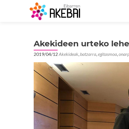
Akekideen urteko lehe
2019/04/12
Akekideak
,
batzarra
,
egitasmoa
,
onar