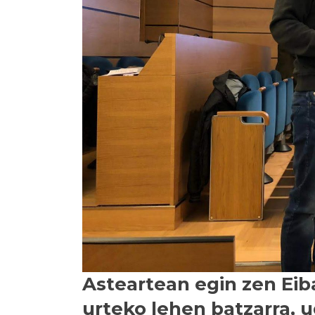
Asteartean egin zen Eib
urteko lehen batzarra, 