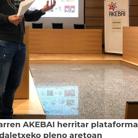
arren AKEBAI herritar plataform
udaletxeko pleno aretoan