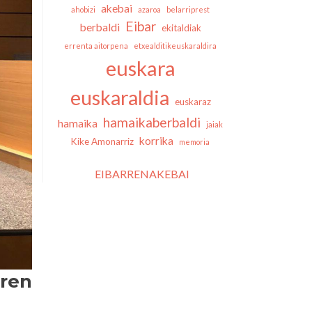
akebai
ahobizi
azaroa
belarriprest
Eibar
berbaldi
ekitaldiak
errenta aitorpena
etxealditikeuskaraldira
euskara
euskaraldia
euskaraz
hamaikaberbaldi
hamaika
jaiak
korrika
Kike Amonarriz
memoria
EIBARRENAKEBAI
aren