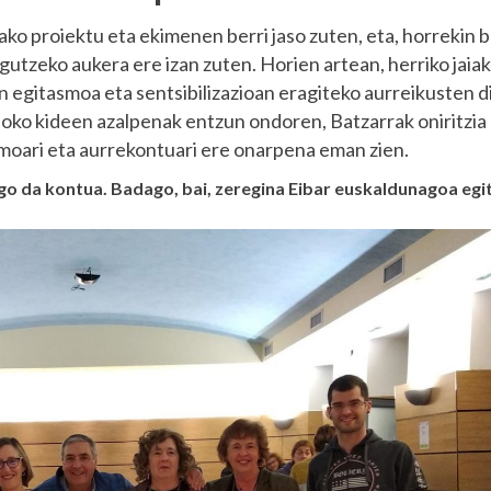
ako proiektu eta ekimenen berri jaso zuten, eta, horrekin b
gutzeko aukera ere izan zuten. Horien artean, herriko jaiak
 egitasmoa eta sentsibilizazioan eragiteko aurreikusten d
oko kideen azalpenak entzun ondoren, Batzarrak oniritzi
smoari eta aurrekontuari ere onarpena eman zien.
o da kontua. Badago, bai, zeregina Eibar euskaldunagoa egi