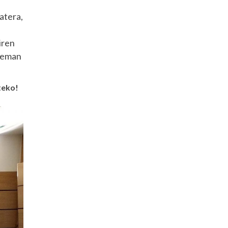
atera,
iren
a eman
teko!