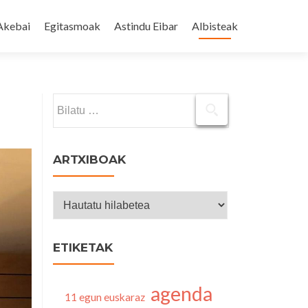
Akebai
Egitasmoak
Astindu Eibar
Albisteak
Bilatu:
ARTXIBOAK
Artxiboak
ETIKETAK
agenda
11 egun euskaraz