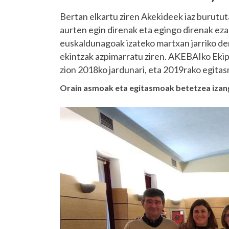
Bertan elkartu ziren Akekideek iaz burutut
aurten egin direnak eta egingo direnak eza
euskaldunagoak izateko martxan jarriko den
ekintzak azpimarratu ziren. AKEBAIko Ekip
zion 2018ko jardunari, eta 2019rako egita
Orain asmoak eta egitasmoak betetzea izang