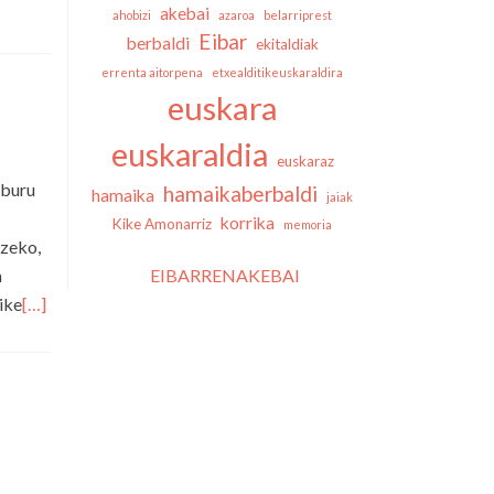
akebai
ahobizi
azaroa
belarriprest
Eibar
berbaldi
ekitaldiak
errenta aitorpena
etxealditikeuskaraldira
euskara
euskaraldia
euskaraz
lburu
hamaikaberbaldi
hamaika
jaiak
korrika
Kike Amonarriz
memoria
tzeko,
n
EIBARRENAKEBAI
ike
[…]