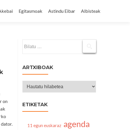
Akebai
Egitasmoak
Astindu Eibar
Albisteak
Bilatu:
ARTXIBOAK
ak
Artxiboak
u
r on
ETIKETAK
nak
urko
agenda
 dator.
11 egun euskaraz