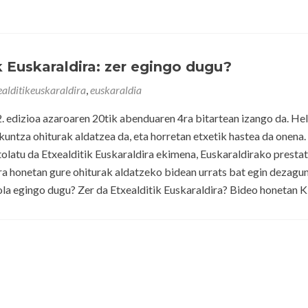
k Euskaraldira: zer egingo dugu?
ealditikeuskaraldira
,
euskaraldia
2. edizioa azaroaren 20tik abenduaren 4ra bitartean izango da. He
kuntza ohiturak aldatzea da, eta horretan etxetik hastea da onena.
olatu da Etxealditik Euskaraldira ekimena, Euskaraldirako presta
ra honetan gure ohiturak aldatzeko bidean urrats bat egin dezagu
ola egingo dugu? Zer da Etxealditik Euskaraldira? Bideo honetan K