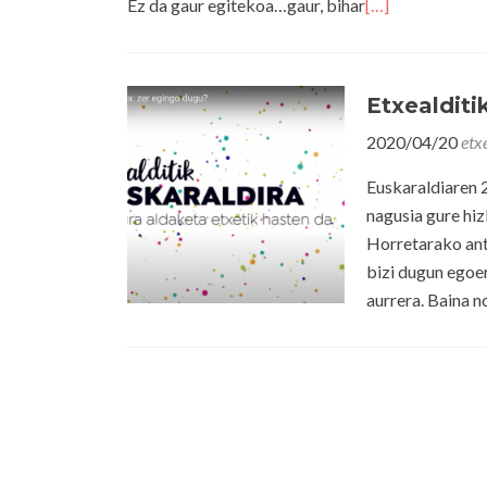
Ez da gaur egitekoa…gaur, bihar
[…]
Etxealditi
2020/04/20
etx
Euskaraldiaren 
nagusia gure hiz
Horretarako ant
bizi dugun egoe
aurrera. Baina n