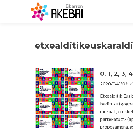
etxealditikeuskaraldi
0, 1, 2, 3,
2020/04/30
biz
Etxealditik Eus
badituzu (gogoet
mezuak, erosket
partekatu #7 (a
proposamena, ast