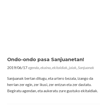
Ondo-ondo pasa Sanjuanetan!
2019/06/17
agenda
,
ekaina
,
ekitaldiak
,
jaiak
,
Sanjuanak
Sanjuanak bertan ditugu, eta urtero bezala, izango da
herrian zer egin, zer ikusi, zer entzun eta zer dastatu.
Begiratu agendan, eta aukeratu zure gustuko ekitaldiak.