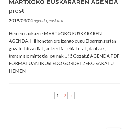
MARTXOKO EUSKARAREN AGENDA
prest
2019/03/04
agenda
,
euskara
Hemen daukazue MARTXOKO EUSKARAREN
AGENDA. Hil honetan ere izango dugu Eibarren zertan
gozatu: hitzaldiak, antzerkia, lehiaketak, dantzak,
transmisio mintegia, ipuinak… !!! Gozatu! AGENDA PDF
FORMATUAN IKUSI EDO GORDETZEKO SAKATU
HEMEN
1
2
»