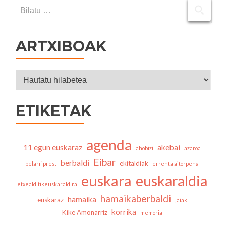
Bilatu:
ARTXIBOAK
Artxiboak
ETIKETAK
agenda
11 egun euskaraz
akebai
ahobizi
azaroa
Eibar
berbaldi
ekitaldiak
belarriprest
errenta aitorpena
euskara
euskaraldia
etxealditikeuskaraldira
hamaikaberbaldi
hamaika
euskaraz
jaiak
korrika
Kike Amonarriz
memoria