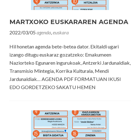
MARTXOKO EUSKARAREN AGENDA
2022/03/05
agenda
,
euskara
Hil honetan agenda bete-betea dator. Ekitaldi ugari
izango ditugu euskaraz gozatzeko: Emakumeen
Naziorteko Egunaren ingurukoak, Antzerki Jardunaldiak,
Transmisio Mintegia, Korrika Kulturala, Mendi
Jardunaldiak… AGENDA PDF FORMATUAN IKUSI
EDO GORDETZEKO SAKATU HEMEN