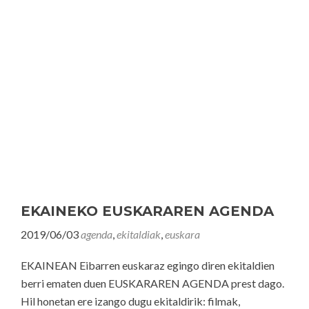
EKAINEKO EUSKARAREN AGENDA
2019/06/03
agenda
,
ekitaldiak
,
euskara
EKAINEAN Eibarren euskaraz egingo diren ekitaldien
berri ematen duen EUSKARAREN AGENDA prest dago.
Hil honetan ere izango dugu ekitaldirik: filmak,