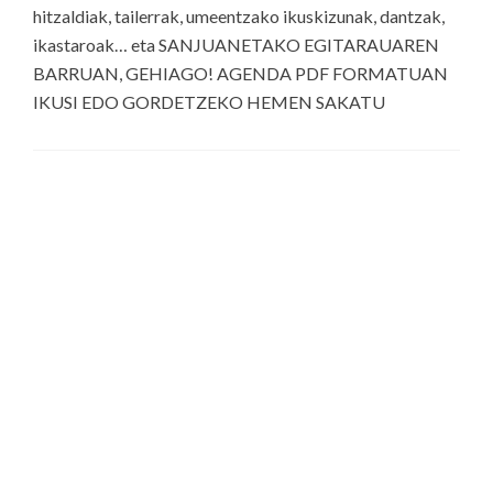
hitzaldiak, tailerrak, umeentzako ikuskizunak, dantzak,
ikastaroak… eta SANJUANETAKO EGITARAUAREN
BARRUAN, GEHIAGO! AGENDA PDF FORMATUAN
IKUSI EDO GORDETZEKO HEMEN SAKATU