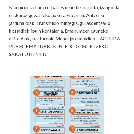
Martxoan zehar ere, babes neurriak hartuta, izango da
euskaraz gozatzeko aukera Eibarren: Antzerki
jardunaldiak, Transmisio mintegia, gurasoentzako
hitzaldiak, ipuin kontalaria, Emakumeen eguneko
ekitaldiak, ikastaroak, Mendi jardunaldiak… AGENDA
PDF FORMATUAN IKUSI EDO GORDETZEKO
SAKATU HEMEN