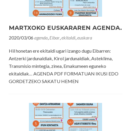
MARTXOKO EUSKARAREN AGENDA.
2020/03/06
agenda
,
Eibar
,
ekitaldi
,
euskara
Hil honetan ere ekitaldi ugari izango dugu Eibarren:
Antzerki jardunaldiak, Kirol jardunaldiak, Asteklima,
Transmisio mintegia, zinea, Emakumeen eguneko
ekitaldiak… AGENDA PDF FORMATUAN IKUSI EDO
GORDETZEKO SAKATU HEMEN