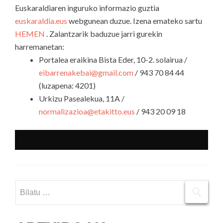
Euskaraldiaren inguruko informazio guztia
euskaraldia.eus
webgunean duzue. Izena emateko sartu
HEMEN
. Zalantzarik baduzue jarri gurekin
harremanetan:
Portalea eraikina Bista Eder, 10-2. solairua /
eibarrenakebai@gmail.com
/ 943 70 84 44
(luzapena: 4201)
Urkizu Pasealekua, 11A /
normalizazioa@etakitto.eus
/ 943 20 09 18
Bilatu: