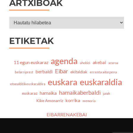
ARTXIBOAK
Artxiboak
ETIKETAK
agenda
11 egun euskaraz
akebai
ahobizi
azaroa
Eibar
berbaldi
ekitaldiak
belarriprest
errenta aitorpena
euskara
euskaraldia
etxealditikeuskaraldira
hamaikaberbaldi
hamaika
euskaraz
jaiak
korrika
Kike Amonarriz
memoria
EIBARRENAKEBAI