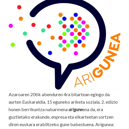
Azaroaren 20tik abenduren 4ra bitartean egingo da
aurten Euskaraldia, 15 eguneko ariketa soziala. 2. edizio
honen berrikuntza nabarmena
arigune
ena da, era
guztietako erakunde, enpresa eta elkarteetan sortzen
diren euskara erabiltzeko gune babestuena. Arigunea: