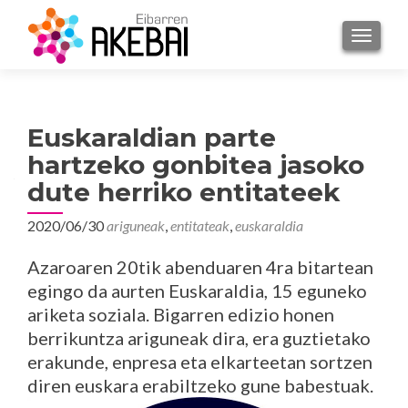
TOGGL
Euskaraldian parte
hartzeko gonbitea jasoko
dute herriko entitateek
2020/06/30
ariguneak
,
entitateak
,
euskaraldia
Azaroaren 20tik abenduaren 4ra bitartean
egingo da aurten Euskaraldia, 15 eguneko
ariketa soziala. Bigarren edizio honen
berrikuntza ariguneak dira, era guztietako
erakunde, enpresa eta elkarteetan sortzen
diren euskara erabiltzeko gune babestuak.