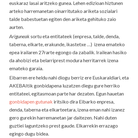
euskaraz lasai aritzeko gunea. Lehen edizioan hiztunen
arteko harremanetan oinarritutako ariketa sozialari
talde babestuetan egiten den ariketa gehituko zaio
aurten.
Ariguneak
sortu eta entitateek (enpresa, talde, denda,
taberna, elkarte, erakunde, ikastetxe …) izena emateko
epea irailaren 27rarte egongo da zabalik. Irailean hasiko
da ahobizi eta belarriprest modura herritarrek izena
emateko garaia.
Eibarren ere heldu nahi diogu berriz ere Euskaraldiari, eta
AKEBAItik gonbidapena luzatzen diegu gure herriko
entitateei, egitasmoan parte har dezaten. Egun hauetan
gonbidapen gutunak
iritsiko dira Eibarko enpresa,
denda, taberna eta elkarteetara, izena eman nahi izanez
gero gurekin harremanetan jar daitezen. Nahi duten
guztiei laguntzeko prest gaude. Elkarrekin errazago
egingo dugu bidea.