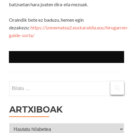
batzuetan hara joaten dira-eta mezuak.
Oraindik bete ez baduzu, hemen egin
dezakezu:
https://izenematea2.euskaraldia.eus/hirugarren-
galde-sorta/
Bilatu:
ARTXIBOAK
Artxiboak