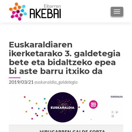
TOGGL
Euskaraldiaren
ikerketarako 3. galdetegia
bete eta bidaltzeko epea
bi aste barru itxiko da
2019/03/21
euskaraldia
,
galdetegia