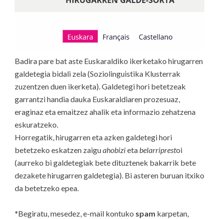
Badira pare bat aste Euskaraldiko ikerketako hirugarren
galdetegia bidali zela (Soziolinguistika Klusterrak
zuzentzen duen ikerketa). Galdetegi hori betetzeak
garrantzi handia dauka Euskaraldiaren prozesuaz,
eraginaz eta emaitzez ahalik eta informazio zehatzena
eskuratzeko.
Horregatik, hirugarren eta azken galdetegi hori
betetzeko eskatzen zaigu
ahobizi
eta
belarriprest
oi
(aurreko bi galdetegiak bete dituztenek bakarrik bete
dezakete hirugarren galdetegia). Bi asteren buruan itxiko
da betetzeko epea.
*Begiratu, mesedez, e-mail kontuko
spam
karpetan,