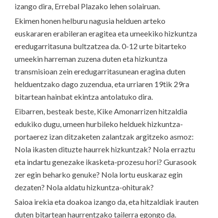
izango dira, Errebal Plazako lehen solairuan.
Ekimen honen helburu nagusia helduen arteko
euskararen erabileran eragitea eta umeekiko hizkuntza
eredugarritasuna bultzatzea da. 0-12 urte bitarteko
umeekin harreman zuzena duten eta hizkuntza
transmisioan zein eredugarritasunean eragina duten
helduentzako dago zuzendua, eta urriaren 19tik 29ra
bitartean hainbat ekintza antolatuko dira.
Eibarren, besteak beste, Kike Amonarrizen hitzaldia
edukiko dugu, umeen hurbileko helduek hizkuntza-
portaerez izan ditzaketen zalantzak argitzeko asmoz:
Nola ikasten dituzte haurrek hizkuntzak? Nola erraztu
eta indartu genezake ikasketa-prozesu hori? Gurasook
zer egin beharko genuke? Nola lortu euskaraz egin
dezaten? Nola aldatu hizkuntza-ohiturak?
Saioa irekia eta doakoa izango da, eta hitzaldiak irauten
duten bitartean haurrentzako tailerra egongo da.