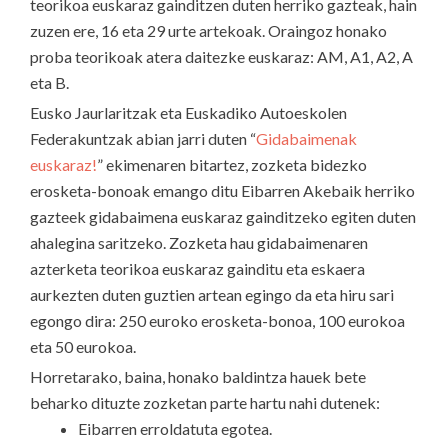
teorikoa euskaraz gainditzen duten herriko gazteak, hain
zuzen ere, 16 eta 29 urte artekoak. Oraingoz honako
proba teorikoak atera daitezke euskaraz: AM, A1, A2, A
eta B.
Eusko Jaurlaritzak eta Euskadiko Autoeskolen
Federakuntzak abian jarri duten “
Gidabaimenak
euskaraz!
” ekimenaren bitartez, zozketa bidezko
erosketa-bonoak emango ditu Eibarren Akebaik herriko
gazteek gidabaimena euskaraz gainditzeko egiten duten
ahalegina saritzeko. Zozketa hau gidabaimenaren
azterketa teorikoa euskaraz gainditu eta eskaera
aurkezten duten guztien artean egingo da eta hiru sari
egongo dira: 250 euroko erosketa-bonoa, 100 eurokoa
eta 50 eurokoa.
Horretarako, baina, honako baldintza hauek bete
beharko dituzte zozketan parte hartu nahi dutenek:
Eibarren erroldatuta egotea.