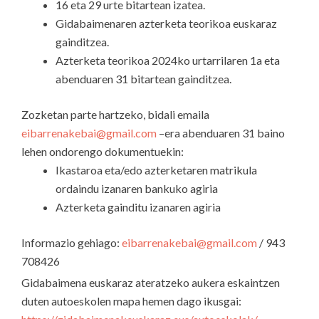
16 eta 29 urte bitartean izatea.
Gidabaimenaren azterketa teorikoa euskaraz
gainditzea.
Azterketa teorikoa 2024ko urtarrilaren 1a eta
abenduaren 31 bitartean gainditzea.
Zozketan parte hartzeko, bidali emaila
eibarrenakebai@gmail.com
–era abenduaren 31 baino
lehen ondorengo dokumentuekin:
Ikastaroa eta/edo azterketaren matrikula
ordaindu izanaren bankuko agiria
Azterketa gainditu izanaren agiria
Informazio gehiago:
eibarrenakebai@gmail.com
/ 943
708426
Gidabaimena euskaraz ateratzeko aukera eskaintzen
duten autoeskolen mapa hemen dago ikusgai: