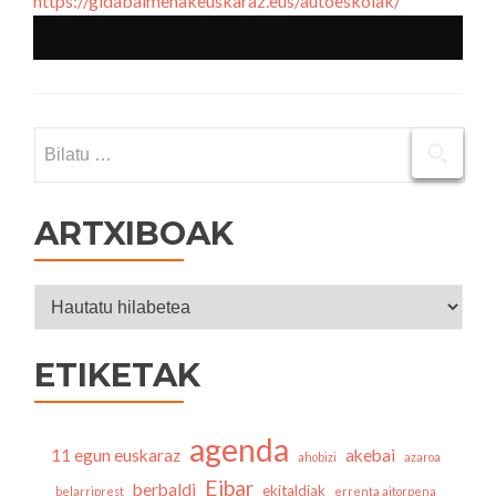
https://gidabaimenakeuskaraz.eus/autoeskolak/
Bilatu:
ARTXIBOAK
Artxiboak
ETIKETAK
agenda
11 egun euskaraz
akebai
ahobizi
azaroa
Eibar
berbaldi
ekitaldiak
belarriprest
errenta aitorpena