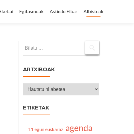
Akebai
Egitasmoak
Astindu Eibar
Albisteak
Bilatu:
ARTXIBOAK
Artxiboak
ETIKETAK
agenda
11 egun euskaraz