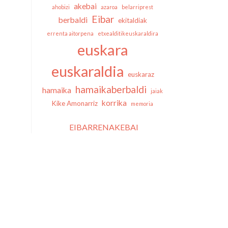
akebai
ahobizi
azaroa
belarriprest
Eibar
berbaldi
ekitaldiak
errenta aitorpena
etxealditikeuskaraldira
euskara
euskaraldia
euskaraz
hamaikaberbaldi
hamaika
jaiak
korrika
Kike Amonarriz
memoria
EIBARRENAKEBAI