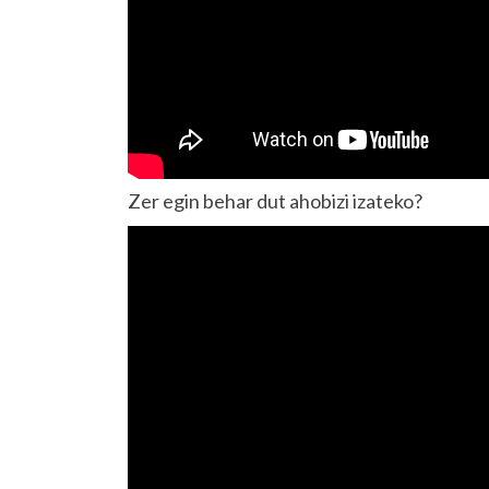
Zer egin behar dut ahobizi izateko?