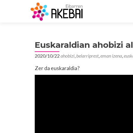
Euskaraldian ahobizi al
2020/10/22
ahobizi
,
belarriprest
,
eman izena
,
eusk
Zer da euskaraldia?