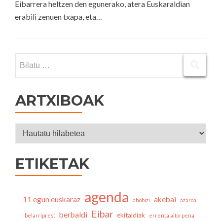
Eibarrera heltzen den egunerako, atera Euskaraldian
erabili zenuen txapa, eta…
Bilatu:
ARTXIBOAK
Artxiboak
ETIKETAK
agenda
11 egun euskaraz
akebai
ahobizi
azaroa
Eibar
berbaldi
ekitaldiak
belarriprest
errenta aitorpena