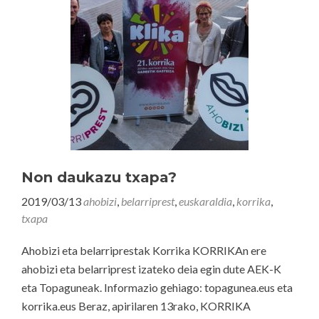
Non daukazu txapa?
2019/03/13
ahobizi
,
belarriprest
,
euskaraldia
,
korrika
,
txapa
Ahobizi eta belarriprestak Korrika KORRIKAn ere
ahobizi eta belarriprest izateko deia egin dute AEK-K
eta Topaguneak. Informazio gehiago: topagunea.eus eta
korrika.eus Beraz, apirilaren 13rako, KORRIKA