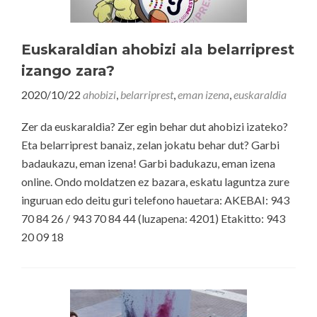
Euskaraldian ahobizi ala belarriprest
izango zara?
2020/10/22
ahobizi
,
belarriprest
,
eman izena
,
euskaraldia
Zer da euskaraldia? Zer egin behar dut ahobizi izateko?
Eta belarriprest banaiz, zelan jokatu behar dut? Garbi
badaukazu, eman izena! Garbi badukazu, eman izena
online. Ondo moldatzen ez bazara, eskatu laguntza zure
inguruan edo deitu guri telefono hauetara: AKEBAI: 943
70 84 26 / 943 70 84 44 (luzapena: 4201) Etakitto: 943
20 09 18