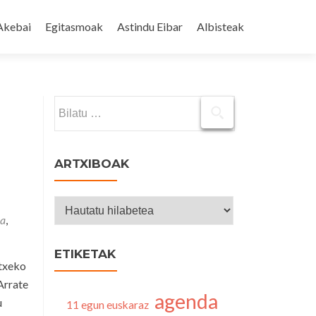
Akebai
Egitasmoak
Astindu Eibar
Albisteak
Bilatu:
ARTXIBOAK
Artxiboak
oa
,
ETIKETAK
etxeko
Arrate
agenda
u
11 egun euskaraz