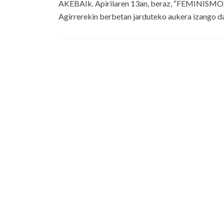
AKEBAIk. Apirilaren 13an, beraz, “FEMINISMOA
Agirrerekin berbetan jarduteko aukera izango da.