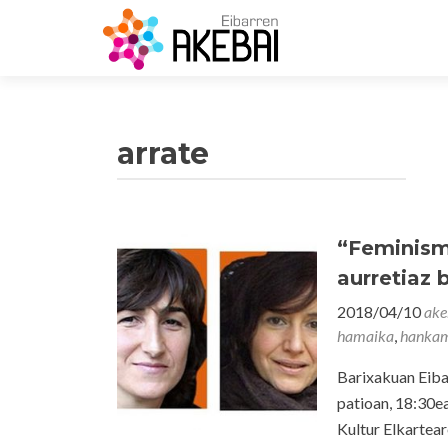
arrate
“Feminism
aurretiaz 
2018/04/10
ake
hamaika
,
hanka
Barixakuan Eiba
patioan, 18:30e
Kultur Elkartea