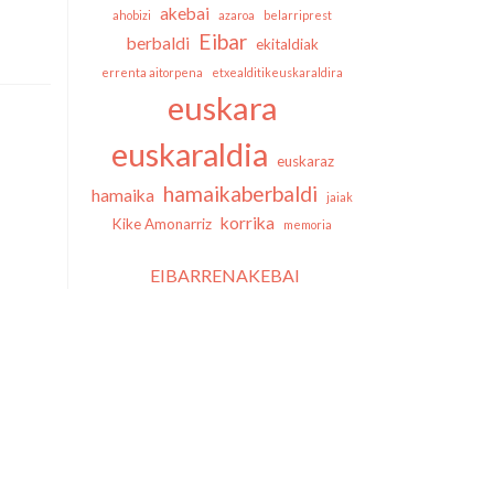
akebai
ahobizi
azaroa
belarriprest
Eibar
berbaldi
ekitaldiak
errenta aitorpena
etxealditikeuskaraldira
euskara
euskaraldia
euskaraz
hamaikaberbaldi
hamaika
jaiak
korrika
Kike Amonarriz
memoria
EIBARRENAKEBAI