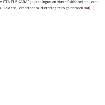
 ETA EUSKARA” gaiaren inguruan Idurre Eskisabel eta Lorea
 Hala ere, Loreari edota Idurreri egiteko galderaren bat
[…]