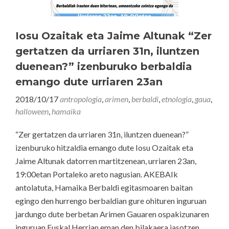
Iosu Ozaitak eta Jaime Altunak “Zer
gertatzen da urriaren 31n, iluntzen
duenean?” izenburuko berbaldia
emango dute urriaren 23an
2018/10/17
antropologia
,
arimen
,
berbaldi
,
etnologia
,
gaua
,
halloween
,
hamaika
“Zer gertatzen da urriaren 31n, iluntzen duenean?”
izenburuko hitzaldia emango dute Iosu Ozaitak eta
Jaime Altunak datorren martitzenean, urriaren 23an,
19:00etan Portaleko areto nagusian. AKEBAIk
antolatuta, Hamaika Berbaldi egitasmoaren baitan
egingo den hurrengo berbaldian gure ohituren inguruan
jardungo dute berbetan Arimen Gauaren ospakizunaren
inguruan Euskal Herrian eman den bilakaera jasotzen