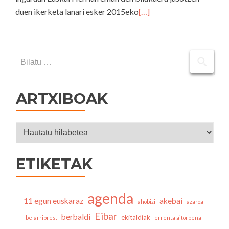
duen ikerketa lanari esker 2015eko
[…]
Bilatu:
ARTXIBOAK
Artxiboak
ETIKETAK
agenda
11 egun euskaraz
akebai
ahobizi
azaroa
Eibar
berbaldi
ekitaldiak
belarriprest
errenta aitorpena