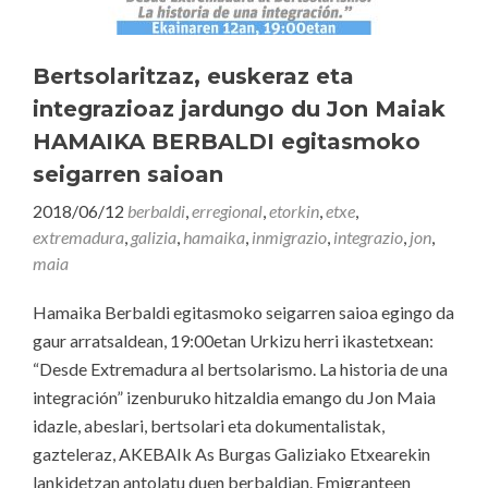
Bertsolaritzaz, euskeraz eta
integrazioaz jardungo du Jon Maiak
HAMAIKA BERBALDI egitasmoko
seigarren saioan
2018/06/12
berbaldi
,
erregional
,
etorkin
,
etxe
,
extremadura
,
galizia
,
hamaika
,
inmigrazio
,
integrazio
,
jon
,
maia
Hamaika Berbaldi egitasmoko seigarren saioa egingo da
gaur arratsaldean, 19:00etan Urkizu herri ikastetxean:
“Desde Extremadura al bertsolarismo. La historia de una
integración” izenburuko hitzaldia emango du Jon Maia
idazle, abeslari, bertsolari eta dokumentalistak,
gazteleraz, AKEBAIk As Burgas Galiziako Etxearekin
lankidetzan antolatu duen berbaldian. Emigranteen