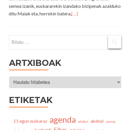
semea izanik, euskararekin izandako bizipenak azalduko
ditu Maiak eta, horrekin batera,
[…]
Bilatu:
ARTXIBOAK
Artxiboak
ETIKETAK
agenda
11 egun euskaraz
akebai
ahobizi
azaroa
Eibar