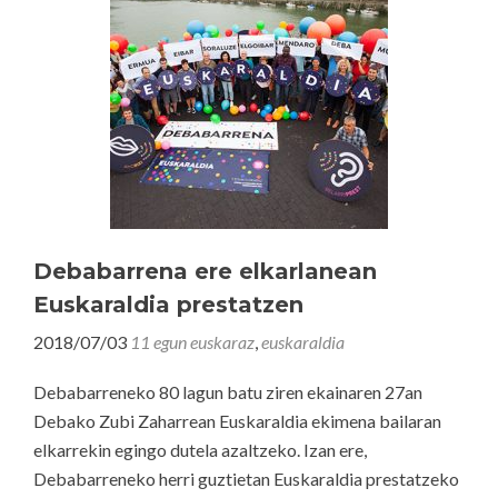
Debabarrena ere elkarlanean
Euskaraldia prestatzen
2018/07/03
11 egun euskaraz
,
euskaraldia
Debabarreneko 80 lagun batu ziren ekainaren 27an
Debako Zubi Zaharrean Euskaraldia ekimena bailaran
elkarrekin egingo dutela azaltzeko. Izan ere,
Debabarreneko herri guztietan Euskaraldia prestatzeko