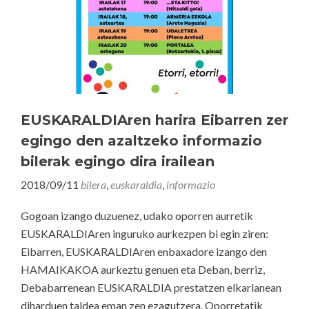
EUSKARALDIAren harira Eibarren zer
egingo den azaltzeko informazio
bilerak egingo dira irailean
2018/09/11
bilera
,
euskaraldia
,
informazio
Gogoan izango duzuenez, udako oporren aurretik
EUSKARALDIAren inguruko aurkezpen bi egin ziren:
Eibarren, EUSKARALDIAren enbaxadore izango den
HAMAIKAKOA aurkeztu genuen eta Deban, berriz,
Debabarrenean EUSKARALDIA prestatzen elkarlanean
diharduen taldea eman zen ezagutzera. Oporretatik