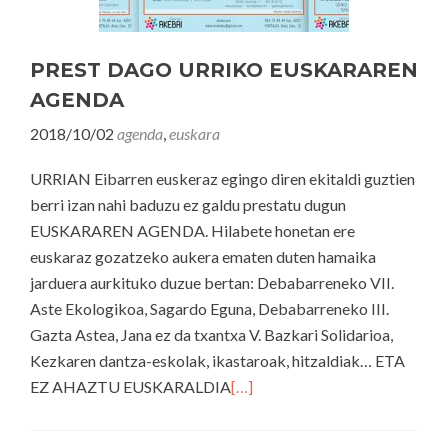
PREST DAGO URRIKO EUSKARAREN
AGENDA
2018/10/02
agenda
,
euskara
URRIAN Eibarren euskeraz egingo diren ekitaldi guztien
berri izan nahi baduzu ez galdu prestatu dugun
EUSKARAREN AGENDA. Hilabete honetan ere
euskaraz gozatzeko aukera ematen duten hamaika
jarduera aurkituko duzue bertan: Debabarreneko VII.
Aste Ekologikoa, Sagardo Eguna, Debabarreneko III.
Gazta Astea, Jana ez da txantxa V. Bazkari Solidarioa,
Kezkaren dantza-eskolak, ikastaroak, hitzaldiak… ETA
EZ AHAZTU EUSKARALDIA
[…]