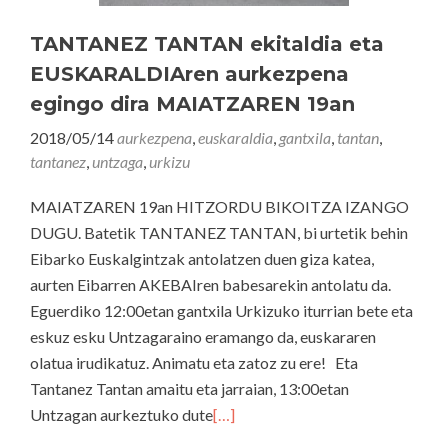
TANTANEZ TANTAN ekitaldia eta
EUSKARALDIAren aurkezpena
egingo dira MAIATZAREN 19an
2018/05/14
aurkezpena
,
euskaraldia
,
gantxila
,
tantan
,
tantanez
,
untzaga
,
urkizu
MAIATZAREN 19an HITZORDU BIKOITZA IZANGO
DUGU. Batetik TANTANEZ TANTAN, bi urtetik behin
Eibarko Euskalgintzak antolatzen duen giza katea,
aurten Eibarren AKEBAIren babesarekin antolatu da.
Eguerdiko 12:00etan gantxila Urkizuko iturrian bete eta
eskuz esku Untzagaraino eramango da, euskararen
olatua irudikatuz. Animatu eta zatoz zu ere! Eta
Tantanez Tantan amaitu eta jarraian, 13:00etan
Untzagan aurkeztuko dute
[…]