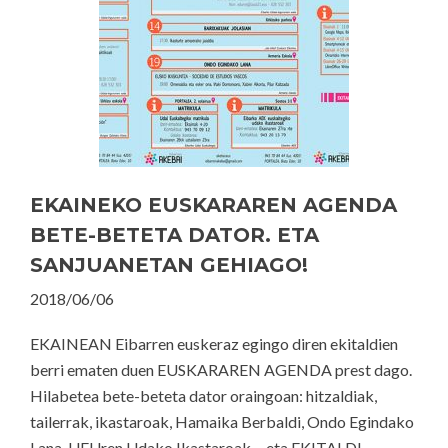
EKAINEKO EUSKARAREN AGENDA
BETE-BETETA DATOR. ETA
SANJUANETAN GEHIAGO!
2018/06/06
EKAINEAN Eibarren euskeraz egingo diren ekitaldien
berri ematen duen EUSKARAREN AGENDA prest dago.
Hilabetea bete-beteta dator oraingoan: hitzaldiak,
tailerrak, ikastaroak, Hamaika Berbaldi, Ondo Egindako
Lana, UEUren Udako Ikastaroak… eta EKITALDI