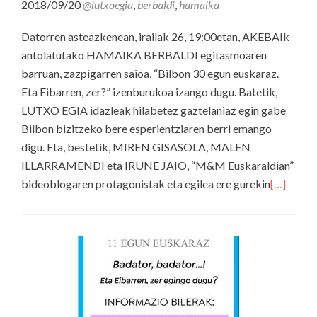
2018/09/20
@lutxoegia
,
berbaldi
,
hamaika
Datorren asteazkenean, irailak 26, 19:00etan, AKEBAIk
antolatutako HAMAIKA BERBALDI egitasmoaren
barruan, zazpigarren saioa, “Bilbon 30 egun euskaraz.
Eta Eibarren, zer?” izenburukoa izango dugu. Batetik,
LUTXO EGIA idazleak hilabetez gaztelaniaz egin gabe
Bilbon bizitzeko bere esperientziaren berri emango
digu. Eta, bestetik, MIREN GISASOLA, MALEN
ILLARRAMENDI eta IRUNE JAIO, “M&M Euskaraldian”
bideoblogaren protagonistak eta egilea ere gurekin
[…]