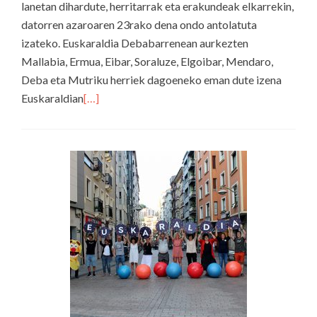
lanetan dihardute, herritarrak eta erakundeak elkarrekin,
datorren azaroaren 23rako dena ondo antolatuta
izateko. Euskaraldia Debabarrenean aurkezten
Mallabia, Ermua, Eibar, Soraluze, Elgoibar, Mendaro,
Deba eta Mutriku herriek dagoeneko eman dute izena
Euskaraldian
[…]