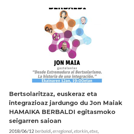
Bertsolaritzaz, euskeraz eta
integrazioaz jardungo du Jon Maiak
HAMAIKA BERBALDI egitasmoko
seigarren saioan
2018/06/12
berbaldi
,
erregional
,
etorkin
,
etxe
,