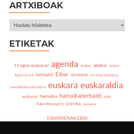
ARTXIBOAK
Artxiboak
ETIKETAK
agenda
11 egun euskaraz
akebai
ahobizi
azaroa
Eibar
berbaldi
ekitaldiak
belarriprest
errenta aitorpena
euskara
euskaraldia
etxealditikeuskaraldira
hamaikaberbaldi
hamaika
euskaraz
jaiak
korrika
Kike Amonarriz
memoria
EIBARRENAKEBAI