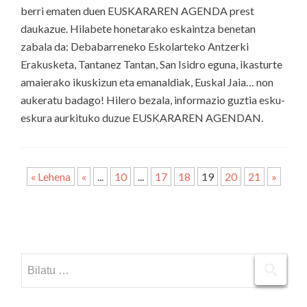
berri ematen duen EUSKARAREN AGENDA prest
daukazue. Hilabete honetarako eskaintza benetan
zabala da: Debabarreneko Eskolarteko Antzerki
Erakusketa, Tantanez Tantan, San Isidro eguna, ikasturte
amaierako ikuskizun eta emanaldiak, Euskal Jaia… non
aukeratu badago! Hilero bezala, informazio guztia esku-
eskura aurkituko duzue EUSKARAREN AGENDAN.
« Lehena
«
...
10
...
17
18
19
20
21
»
Bilatu: