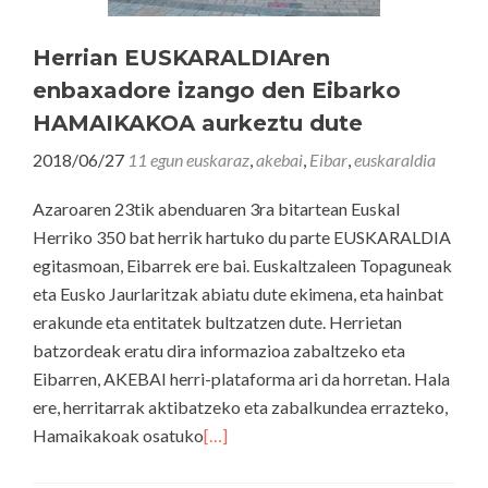
Herrian EUSKARALDIAren
enbaxadore izango den Eibarko
HAMAIKAKOA aurkeztu dute
2018/06/27
11 egun euskaraz
,
akebai
,
Eibar
,
euskaraldia
Azaroaren 23tik abenduaren 3ra bitartean Euskal
Herriko 350 bat herrik hartuko du parte EUSKARALDIA
egitasmoan, Eibarrek ere bai. Euskaltzaleen Topaguneak
eta Eusko Jaurlaritzak abiatu dute ekimena, eta hainbat
erakunde eta entitatek bultzatzen dute. Herrietan
batzordeak eratu dira informazioa zabaltzeko eta
Eibarren, AKEBAI herri-plataforma ari da horretan. Hala
ere, herritarrak aktibatzeko eta zabalkundea errazteko,
Hamaikakoak osatuko
[…]