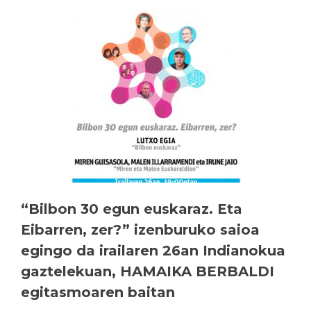
“Bilbon 30 egun euskaraz. Eta
Eibarren, zer?” izenburuko saioa
egingo da irailaren 26an Indianokua
gaztelekuan, HAMAIKA BERBALDI
egitasmoaren baitan