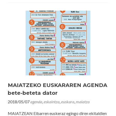
MAIATZEKO EUSKARAREN AGENDA
bete-beteta dator
2018/05/07
agenda
,
eskaintza
,
euskara
,
maiatza
MAIATZEAN Eibarren euskeraz egingo diren ekitaldien