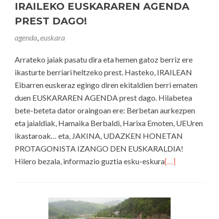
IRAILEKO EUSKARAREN AGENDA
PREST DAGO!
agenda
,
euskara
Arrateko jaiak pasatu dira eta hemen gatoz berriz ere
ikasturte berriari heltzeko prest. Hasteko, IRAILEAN
Eibarren euskeraz egingo diren ekitaldien berri ematen
duen EUSKARAREN AGENDA prest dago. Hilabetea
bete-beteta dator oraingoan ere: Berbetan aurkezpen
eta jaialdiak, Hamaika Berbaldi, Harixa Emoten, UEUren
ikastaroak… eta, JAKINA, UDAZKEN HONETAN
PROTAGONISTA IZANGO DEN EUSKARALDIA!
Hilero bezala, informazio guztia esku-eskura
[…]