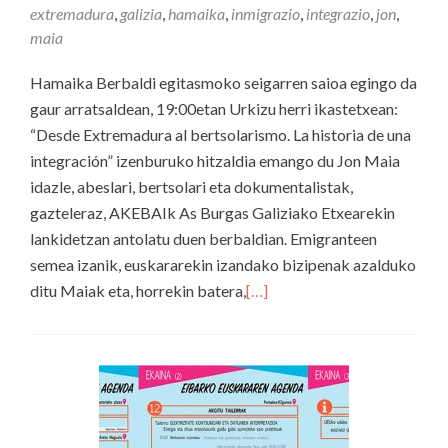
extremadura
,
galizia
,
hamaika
,
inmigrazio
,
integrazio
,
jon
,
maia
Hamaika Berbaldi egitasmoko seigarren saioa egingo da
gaur arratsaldean, 19:00etan Urkizu herri ikastetxean:
“Desde Extremadura al bertsolarismo. La historia de una
integración” izenburuko hitzaldia emango du Jon Maia
idazle, abeslari, bertsolari eta dokumentalistak,
gazteleraz, AKEBAIk As Burgas Galiziako Etxearekin
lankidetzan antolatu duen berbaldian. Emigranteen
semea izanik, euskararekin izandako bizipenak azalduko
ditu Maiak eta, horrekin batera,
[…]